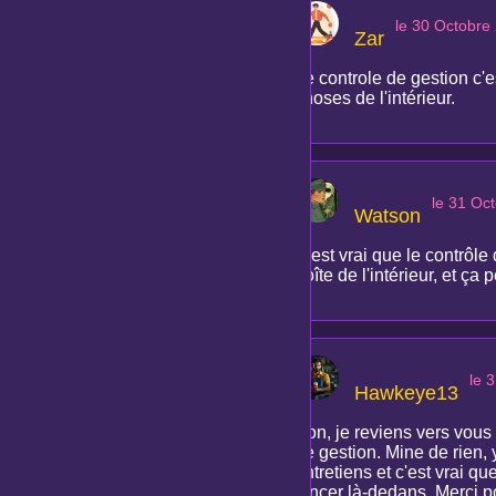
le 30 Octobre
Zar
Le controle de gestion c'
choses de l'intérieur.
le 31 Oc
Watson
C'est vrai que le contrôl
boîte de l'intérieur, et ça 
le 
Hawkeye13
Bon, je reviens vers vous 
de gestion. Mine de rien, 
entretiens et c'est vrai 
lancer là-dedans. Merci p