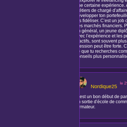
d'explorer le freelancing 
une certaine expérience. A
métiers de chargé d'affair
développer ton portefeuill
les fidéliser. C'est un 
des marchés financiers. Pou
en général, un jeune dipl
avec l'expérience et les 
d'actifs, sont souvent plus
pression peut être forte. C
ce que tu recherches comm
conseils plus personnalis
le 
Nordique25
C'est un bon début de pan
en sortie d'école de com
formateur.