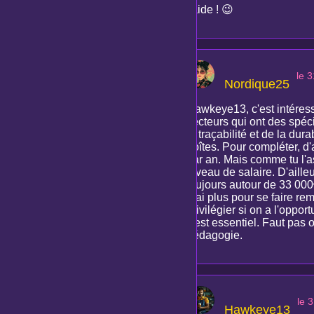
t'aide ! 😉
le 
Nordique25
Hawkeye13, c'est intéressa
secteurs qui ont des spéci
la traçabilité et de la dur
boîtes. Pour compléter, d
par an. Mais comme tu l'as 
niveau de salaire. D'aille
toujours autour de 33 000€
vrai plus pour se faire r
privilégier si on a l'oppo
c'est essentiel. Faut pas 
pédagogie.
le 
Hawkeye13