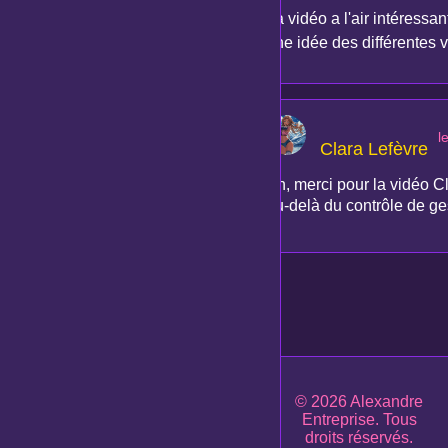
La vidéo a l'air intéressa
une idée des différentes v
l
Clara Lefèvre
Ah, merci pour la vidéo C
au-delà du contrôle de ges
© 2026 Alexandre
Entreprise. Tous
droits réservés.