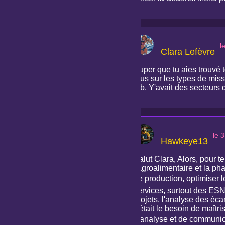
l
Clara Lefèvre
Super que tu aies trouvé 
plus sur les types de miss
job. Y'avait des secteurs 
le 
Hawkeye13
Salut Clara, Alors, pour t
l'agroalimentaire et la ph
de production, optimiser l
services, surtout des ESN e
projets, l'analyse des éca
c'était le besoin de maîtri
d'analyse et de communica