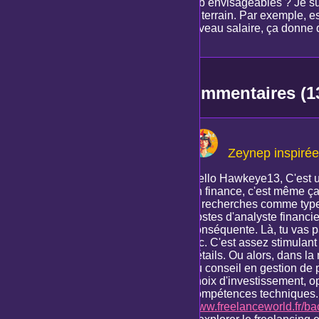
job envisageables ? Je sui
le terrain. Par exemple, e
niveau salaire, ça donne 
Commentaires (1
Zeynep inspiré
Hello Hawkeye13, C'est un
en finance, c'est même ça 
tu recherches comme type d
postes d'analyste financi
conséquente. Là, tu vas p
etc. C'est assez stimulan
détails. Ou alors, dans l
du conseil en gestion de 
choix d'investissement, opt
compétences techniques. U
www.freelanceworld.fr/bac