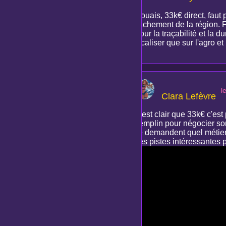
Mouais, 33k€ direct, faut 
vachement de la région. Fa
Pour la traçabilité et la d
focaliser que sur l'agro e
l
Clara Lefèvre
C'est clair que 33k€ c'est 
tremplin pour négocier so
se demandent quel métier 
des pistes intéressantes 