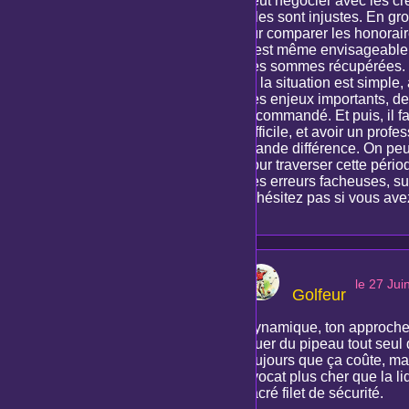
peut négocier avec les cré
elles sont injustes. En gro
sûr comparer les honoraire
Il est même envisageable 
des sommes récupérées. M
Si la situation est simple,
des enjeux importants, des
recommandé. Et puis, il f
difficile, et avoir un pro
grande différence. On peu
pour traverser cette périod
des erreurs facheuses, sur
N'hésitez pas si vous avez
le 27 Jui
Golfeur
Dynamique, ton approche c
jouer du pipeau tout seul 
toujours que ça coûte, mai
avocat plus cher que la li
sacré filet de sécurité.