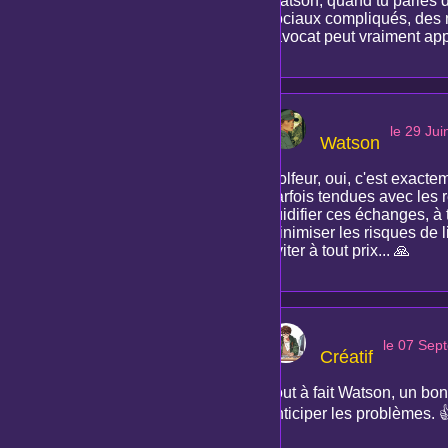
Watson, quand tu parles d
sociaux compliqués, des 
l'avocat peut vraiment ap
le 29 Ju
Watson
Golfeur, oui, c'est exact
parfois tendues avec les r
fluidifier ces échanges, à
minimiser les risques de l
éviter à tout prix... 🙏
le 07 Sep
Créatif
Tout à fait Watson, un bon
anticiper les problèmes. 