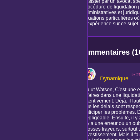
assister par un avocat spé
procédure de liquidation 
administratives et juridiqu
situations particulières o
d'expérience sur ce sujet.
Commentaires (1
le 2
Dynamique
Salut Watson, C'est une e
affaires dans une liquidati
attentivement. Déjà, il fa
que les délais sont respec
anticiper les problèmes. 
négligeable. Ensuite, il y
il y a une erreur ou un ou
grosses frayeurs, surtout s
investissement. Mais il f