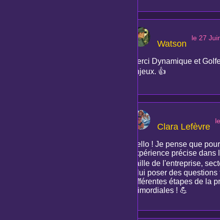
le 27 Ju
Watson
Merci Dynamique et Golfeu
enjeux. 👍
l
Clara Lefèvre
Hello ! Je pense que pour 
expérience précise dans le
(taille de l'entreprise, sec
à lui poser des questions 
différentes étapes de la 
primordiales ! 💪