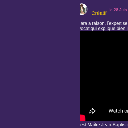
le 28 Juin
Créatif
Clara a raison, l'expertise
avocat qui explique bien l
C'est Maître Jean-Baptist