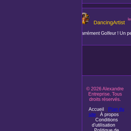
l
DancingArtist
Carrément Golfeur ! Un peu
© 2026 Alexandre
Entreprise. Tous
droits réservés.
Accueil
Plan du
site
À propos
Conditions
d'utilisation
Politique de