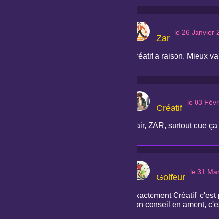
le 26 Janvier 
Zar
Créatif a raison. Mieux v
le 03 Févr
Créatif
clair, ZAR, surtout que ça p
le 31 Ma
Golfeur
Exactement Créatif, c'est
bon conseil en amont, c'e