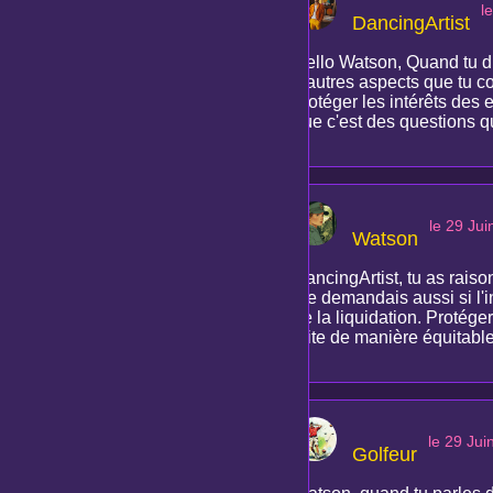
l
DancingArtist
Hello Watson, Quand tu dis
d'autres aspects que tu c
protéger les intérêts des 
que c'est des questions qu
le 29 Ju
Watson
DancingArtist, tu as raiso
me demandais aussi si l'i
de la liquidation. Protége
faite de manière équitabl
le 29 Jui
Golfeur