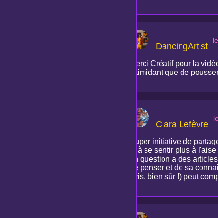
l
DancingArtist
Merci Créatif pour la vidé
intimidant que de pousser 
l
Clara Lefèvre
Super initiative de partage
et à se sentir plus à l'ais
en question a des article
de penser et de sa connais
avis, bien sûr !) peut comp