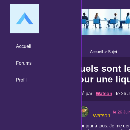
Accueil
Accueil
>
Sujet
Forums
Quels sont l
pour une liqu
Profil
Posté par :
Watson
- le 26 
le 26 Ju
Watson
Bonjour à tous, Je me dem