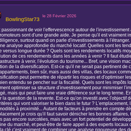
le 28 Février 2026
BowlingStar73
t passionnant de voir l'effervescence autour de l'investissement
romoteurs sont d'une grande aide. Je pense qu'il est vraiment imp
diligence, surtout quand on parle d'investissements à l'étranger
une analyse approfondie du marché locatif. Quelles sont les ten
e versus longue durée ? Quels sont les rendements locatifs moy
lution de ces rendements dans les années à venir ? Il faut étudi
rastructure à venir, l'évolution du tourisme... Bref, une vision macr
ion de la diversification. Est-ce qu'il ne serait pas pertinent de
appartements, bien sûr, mais aussi des villas, des locaux comm
sification peut permettre de répartir les risques et d'optimiser le
bien entendu se pencher sur la fiscalité. Quels sont les impôts 
ent optimiser sa structure d'investissement pour minimiser l'im
gé, mais qui peut faire une vraie différence sur le long terme. En
 la question de la revente. Est-ce qu'on investit avec l'objectif 
ritères qui vont valoriser le bien dans le futur ? L'emplacement, l
odités à proximité... Autant de facteurs à prendre en compte dè
lacement je crois qu'il faut savoir dénicher les bonnes affaires,
s pas encore surcotées, mais avec un fort potentiel de dével
fine du marché, et peut-être de faire appel à des experts locaux 
 la clé c'est vraiment de combiner une analyse rigoureuse des