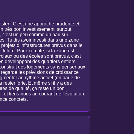
aster ! C'est une approche prudente et
n très bon investissement, surtout
an, c'est un peu comme un pari sur
ues. Tu dis avoir investi dans une zone
projets d'infrastructures prévus dans le
 future. Par exemple, si la zone est
ciaux ou des écoles sont prévus, c'est
r en développant des quartiers entiers
construit des logements sans penser aux
as regardé les prévisions de croissance
gmenter au rythme actuel (on parle de
rester forte. Et même si il y a des
ures de qualité, ça reste un bon
n, et tiens-nous au courant de l'évolution
ence concrets.