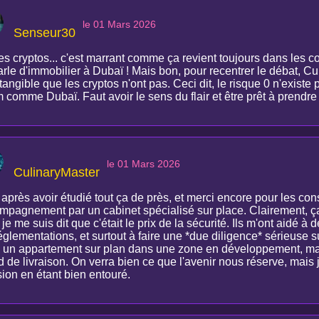
le 01 Mars 2026
Senseur30
les cryptos... c'est marrant comme ça revient toujours dans les
rle d'immobilier à Dubaï ! Mais bon, pour recentrer le débat, Cu
tangible que les cryptos n'ont pas. Ceci dit, le risque 0 n'exist
 comme Dubaï. Faut avoir le sens du flair et être prêt à prendre
le 01 Mars 2026
CulinaryMaster
après avoir étudié tout ça de près, et merci encore pour les cons
mpagnement par un cabinet spécialisé sur place. Clairement, ç
je me suis dit que c'était le prix de la sécurité. Ils m'ont aidé à 
églementations, et surtout à faire une *due diligence* sérieuse sur
 un appartement sur plan dans une zone en développement, mai
d de livraison. On verra bien ce que l'avenir nous réserve, mais 
sion en étant bien entouré.