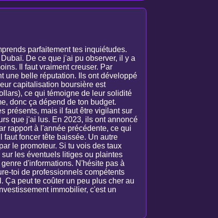
mprends parfaitement tes inquiétudes.
Dubaï. De ce que j'ai pu observer, il y a
ins. Il faut vraiment creuser. Par
t une belle réputation. Ils ont développé
ur capitalisation boursière est
llars), ce qui témoigne de leur solidité
amme, donc ça dépend de ton budget.
présents, mais il faut être vigilant sur
ours que j'ai lus. En 2023, ils ont annoncé
ar rapport à l'année précédente, ce qui
l faut foncer tête baissée. Un autre
 par le promoteur. Si tu vois des taux
 sur les éventuels litiges ou plaintes
 genre d'informations. N'hésite pas à
toure-toi de professionnels compétents
l. Ça peut te coûter un peu plus cher au
investissement immobilier, c'est un