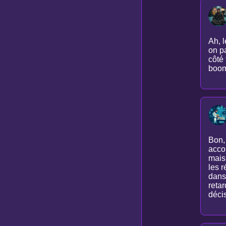
Ah, 
on pa
côté 
boom
Bon, 
acco
mais 
les r
dans
retar
déci