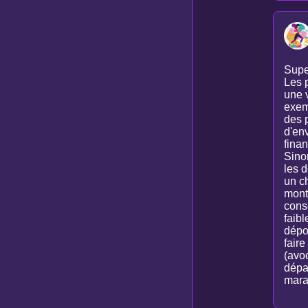
Supe
Les p
une v
exemp
des 
d'env
fina
Sinon
les d
un ch
montr
conse
faibl
dépos
faire
(avoc
dépar
marat