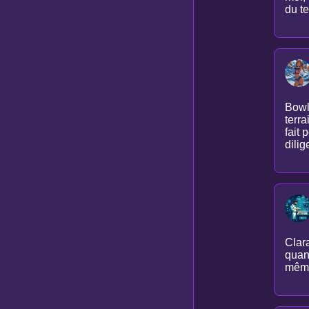
du te
Bowl
terra
fait 
dilig
Clara
quan
même 