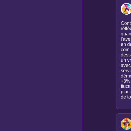
Cont
réfl
quand
l'ave
en dé
coin 
dess
un vr
avec
servi
démo
+3% p
fluct
place
de to