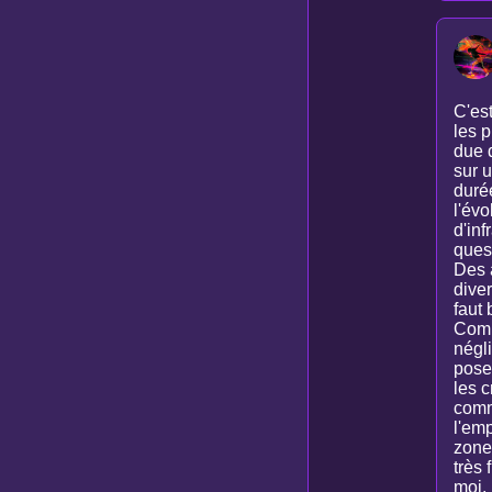
C'es
les p
due 
sur 
duré
l'évo
d'inf
quest
Des 
diver
faut 
Comm
négli
poser
les c
comm
l'emp
zone
très 
moi,