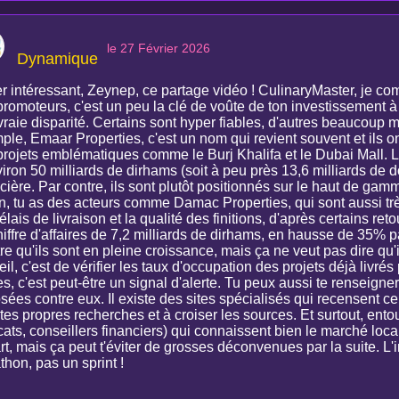
le 27 Février 2026
Dynamique
r intéressant, Zeynep, ce partage vidéo ! CulinaryMaster, je co
romoteurs, c'est un peu la clé de voûte de ton investissement à 
raie disparité. Certains sont hyper fiables, d'autres beaucoup mo
le, Emaar Properties, c'est un nom qui revient souvent et ils on
projets emblématiques comme le Burj Khalifa et le Dubai Mall. Le
iron 50 milliards de dirhams (soit à peu près 13,6 milliards de do
ncière. Par contre, ils sont plutôt positionnés sur le haut de g
, tu as des acteurs comme Damac Properties, qui sont aussi très 
élais de livraison et la qualité des finitions, d'après certains ret
iffre d'affaires de 7,2 milliards de dirhams, en hausse de 35% p
e qu'ils sont en pleine croissance, mais ça ne veut pas dire qu'i
il, c'est de vérifier les taux d'occupation des projets déjà livrés
es, c'est peut-être un signal d'alerte. Tu peux aussi te renseigner
ées contre eux. Il existe des sites spécialisés qui recensent ce
 tes propres recherches et à croiser les sources. Et surtout, en
ats, conseillers financiers) qui connaissent bien le marché loca
t, mais ça peut t'éviter de grosses déconvenues par la suite. L'
hon, pas un sprint !