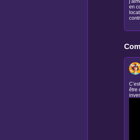
j'aim
en c
locat
contr
Comm
C'est
être 
inves