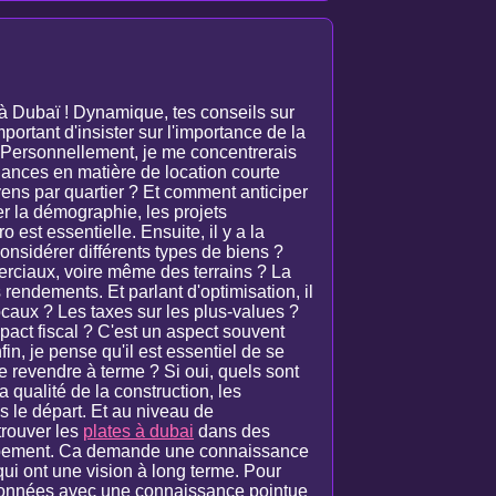
 à Dubaï ! Dynamique, tes conseils sur
ortant d'insister sur l'importance de la
. Personnellement, je me concentrerais
dances en matière de location courte
ens par quartier ? Et comment anticiper
er la démographie, les projets
o est essentielle. Ensuite, il y a la
 considérer différents types de biens ?
erciaux, voire même des terrains ? La
s rendements. Et parlant d'optimisation, il
locaux ? Les taxes sur les plus-values ?
pact fiscal ? C'est un aspect souvent
fin, je pense qu'il est essentiel de se
de revendre à terme ? Si oui, quels sont
a qualité de la construction, les
s le départ. Et au niveau de
 trouver les
plates à dubai
dans des
oppement. Ca demande une connaissance
qui ont une vision à long terme. Pour
 données avec une connaissance pointue