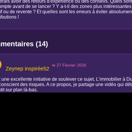
erais avoir des retours d'expérience ou des conseils. Quels sont
ompte avant de se lancer ? Y a-t-il des zones plus intéressante
if ou de revente ? Et quelles sont les erreurs à éviter absolume
ibutions !
entaires (14)
le 27 Février 2026
Zeynep inspirée52
 une excellente initiative de soulever ce sujet. L'immobilier à Du
conscient des risques. A ce propos, je partage une vidéo qui dét
tit sur plan là-bas.