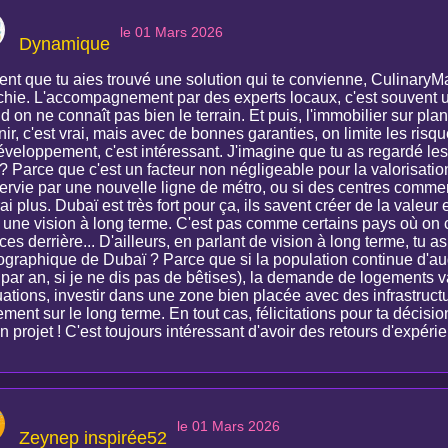
le 01 Mars 2026
Dynamique
ent que tu aies trouvé une solution qui te convienne, CulinaryM
échie. L'accompagnement par des experts locaux, c'est souvent u
 on ne connaît pas bien le terrain. Et puis, l'immobilier sur pl
nir, c'est vrai, mais avec de bonnes garanties, on limite les risq
veloppement, c'est intéressant. J'imagine que tu as regardé les 
? Parce que c'est un facteur non négligeable pour la valorisation
ervie par une nouvelle ligne de métro, ou si des centres commer
ai plus. Dubaï est très fort pour ça, ils savent créer de la valeu
 une vision à long terme. C'est pas comme certains pays où on 
ces derrière... D'ailleurs, en parlant de vision à long terme, tu 
graphique de Dubaï ? Parce que si la population continue d'au
ar an, si je ne dis pas de bêtises), la demande de logements va 
uations, investir dans une zone bien placée avec des infrastruct
ment sur le long terme. En tout cas, félicitations pour ta décisio
n projet ! C'est toujours intéressant d'avoir des retours d'expéri
le 01 Mars 2026
Zeynep inspirée52