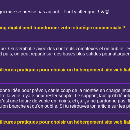
i mue se presse pas autant... Faut y aller quoi ! 🔥🤣
g digital peut transformer votre stratégie commerciale ?
ique. On s'emballe avec des concepts complexes et on oublie l'
 Et puis, on peut repartir sur des bases plus solides pour attaquer 
illeures pratiques pour choisir un hébergement site web fia
 bonne idée pour prévoir, car le coup de la montée en charge impr
re la voie royale pour rester souple. Le support, faut qu'il dépote,
c'est une heure de vente en moins, et ça, ça ne pardonne pas. Il 
u'on branche et qu'on oublie. Si tu retrouves ton article sur les pi
illeures pratiques pour choisir un hébergement site web fia