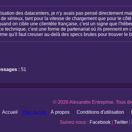
lisation des datacenters, je n'y avais pas pensé directement ma
de sérieux, tant pour la vitesse de chargement que pour le côté
and on cible une clientèle française, c'est un signe que l'hébe
ce technique, c'est une forme de partenariat où ils prennent en
rme qu'il faut creuser au-delà des specs brutes pour trouver l
ssages :
51
© 2026 Alexandre Entreprise. Tous dro
Accueil
Plan du site
À propos
Conditions d'utilisation
Suivez-nous :
Facebook
|
Twitter
|