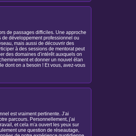
 lors de passages difficiles. Une approche
pes de développement professionnel ou
éseau, mais aussi de découvrir des
rticiper à des sessions de mentorat peut
fier des domaines d'intérêt auxquels on
e cheminement et donner un nouvel élan
elle dont on a besoin ! Et vous, avez-vous
el est vraiment pertinente. J'ai
tre parcours. Personnellement, j'ai
travail, et cela m'a ouvert les yeux sur
eulement une question de réseautage,
oignées de notre expérience quotidienne.