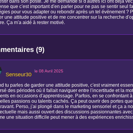
vestir dans son poste. Je me demande si d'autres ici ont déjà vé
nse que c'est important d'en parler pour ne pas se sentir seul fa
tégies pour vous adapter ou rebondir après un tel événement ? P
r une attitude positive et de me concentrer sur la recherche d'o
re. Ça m'a aidé à rester motivé.
entaires (9)
le 08 Avril 2025
Senseur30
 tu parles de garder une attitude positive, c'est vraiment essen
rsé des périodes où il fallait naviguer entre l'incertitude et la mo
nts en occasions d'apprentissage. Parfois, en se confrontant à 
elles passions ou talents cachés. Ça peut ouvrir des portes que 
ravant. Perso, j'ai plongé dans le marketing sensoriel et ça a n
llectuelle mais aussi ouvert des discussions passionnantes avec 
e une situation difficile peut mener à des expériences enrichis