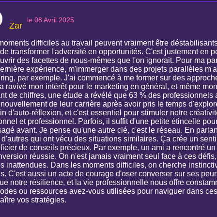
le 08 Avril 2025
Zar
oments difficiles au travail peuvent vraiment être déstabilisants
de transformer l'adversité en opportunités. C'est justement en pé
uvrir des facettes de nous-mêmes que l'on ignorait. Pour ma part
ernière expérience, m'immerger dans des projets parallèles m'a
uring, par exemple. J'ai commencé à me former sur des approch
a ravivé mon intérêt pour le marketing en général, et même mon e
ant de chiffres, une étude a révélé que 63 % des professionnels 
enouvellement de leur carrière après avoir pris le temps d'explo
n d'auto-réflexion, et c'est essentiel pour stimuler notre créativi
nnel et professionnel. Parfois, il suffit d'une petite étincelle po
agé avant. Je pense qu'une autre clé, c'est le réseau. En parlant
 d'autres qui ont vécu des situations similaires. Ça crée un sen
ficier de conseils précieux. Par exemple, un ami a rencontré un 
nversion réussie. On n'est jamais vraiment seul face à ces défis
s inattendues. Dans les moments difficiles, on cherche instincti
s. C'est aussi un acte de courage d'oser converser sur ses peurs
oue notre résilience, et la vie professionnelle nous offre const
odes ou ressources avez-vous utilisées pour naviguer dans ces 
ître vos stratégies.