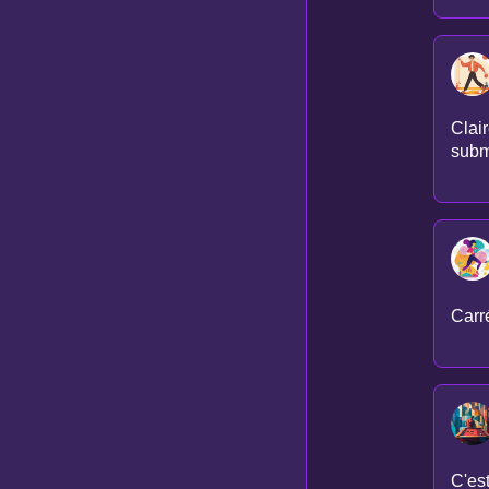
Clair
subm
Carré
C'est