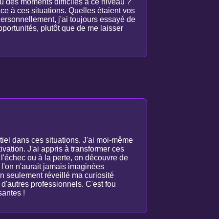
cu des moments difficiles à ce niveau ?
ce à ces situations. Quelles étaient vos
ersonnellement, j'ai toujours essayé de
pportunités, plutôt que de me laisser
tiel dans ces situations. J'ai moi-même
tivation. J'ai appris à transformer ces
l'échec ou à la perte, on découvre de
l'on n'aurait jamais imaginées
on seulement réveillé ma curiosité
d'autres professionnels. C'est fou
santes !