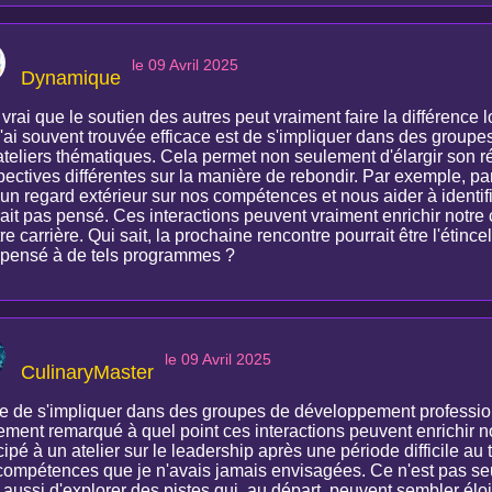
le 09 Avril 2025
Dynamique
t vrai que le soutien des autres peut vraiment faire la différence
j'ai souvent trouvée efficace est de s'impliquer dans des grou
ateliers thématiques. Cela permet non seulement d'élargir son r
pectives différentes sur la manière de rebondir. Par exemple, pa
r un regard extérieur sur nos compétences et nous aider à identi
rait pas pensé. Ces interactions peuvent vraiment enrichir notr
re carrière. Qui sait, la prochaine rencontre pourrait être l'étinc
 pensé à de tels programmes ?
le 09 Avril 2025
CulinaryMaster
ée de s'impliquer dans des groupes de développement professionn
ement remarqué à quel point ces interactions peuvent enrichir no
cipé à un atelier sur le leadership après une période difficile au 
compétences que je n'avais jamais envisagées. Ce n'est pas s
 aussi d'explorer des pistes qui, au départ, peuvent sembler él