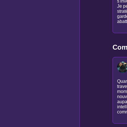
s'in
Je pe
stra
garde
abatt
Comm
Quand
trave
mome
nouv
aupa
inte
comm