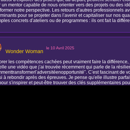
r un mentor capable de nous orienter vers des projets ou des id
sformer notre perspective. Les retours d'autres professionnels 
minants pour se projeter dans l'avenir et capitaliser sur nos qu
les concrets d'ateliers ou de programmes : ils ont fait la diffé
le 10 Avril 2025
Wonder Woman
orer les compétences cachées peut vraiment faire la différence, 
lle une vidéo que j'ai trouvée récemment qui parle de la résilienc
menttransformerl'adversitéenopportunité". C'est fascinant de v
i à rebondir après des épreuves. Je pense qu'elle illustre parfa
pour s'inspirer et peut-être trouver des clés supplémentaires pou