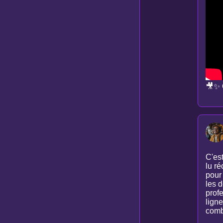
🎥✨ 
C'es
lu r
pour
les 
prof
ligne
comb