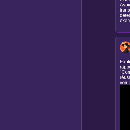
Avoi
tran
déter
exemp
Expl
rappe
"Com
réuss
voir 