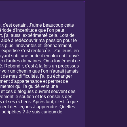
, c'est certain. J'aime beaucoup cette
riode d'incertitude que l'on peut
, j'ai aussi expérimenté cela. Lors de
 aidé à redécouvrir ma passion pour le
es plus innovantes et, étonnamment,
xpertise s'est renforcée. D'ailleurs, en
ayant subi une perte d'emploi ont trouvé
rer d'autres domaines. On a forcément ce
té. Rebondir, c'est à la fois un processus
ur voir un chemin que l'on n'aurait jamais
 de mes difficultés, j'ai pu échanger
timent d'appartenance et permet de
mentor qui l'a guidé vers une
, et ces dialogues ouvrent souvent des
vement le soutien et les conseils des
 et ses échecs. Après tout, c'est là que
amment des leçons à apprendre. Quelles
péripéties ? Je suis curieux de