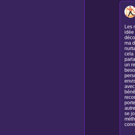
Les m
idée 
déco
ma d
nurt
cela 
parl
un r
besoi
perso
envis
avec
béné
reco
porte
autre
se j
méth
conna