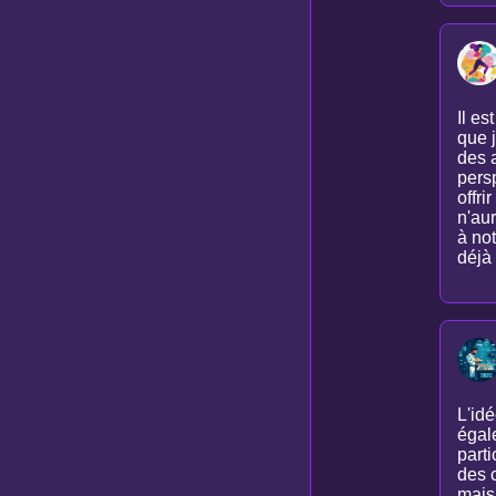
Il es
que 
des 
pers
offri
n'au
à not
déjà
L'id
égal
parti
des 
mais